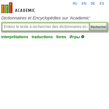
RU
EN
DE
ES
fr-academic.com
Dictionnaires et Encyclopédies sur 'Academic'
Recherche!
interprétations
traductions
livres
Игры ⚽