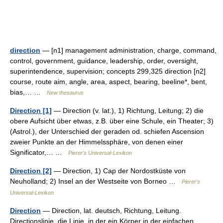
direction
— [n1] management administration, charge, command,
control, government, guidance, leadership, order, oversight,
superintendence, supervision; concepts 299,325 direction [n2]
course, route aim, angle, area, aspect, bearing, beeline*, bent,
bias,… …
New thesaurus
Direction [1]
— Direction (v. lat.), 1) Richtung, Leitung; 2) die
obere Aufsicht über etwas, z.B. über eine Schule, ein Theater; 3)
(Astrol.), der Unterschied der geraden od. schiefen Ascension
zweier Punkte an der Himmelssphäre, von denen einer
Significator,… …
Pierer's Universal-Lexikon
Direction [2]
— Direction, 1) Cap der Nordostküste von
Neuholland; 2) Insel an der Westseite von Borneo …
Pierer's
Universal-Lexikon
Direction
— Direction, lat. deutsch, Richtung, Leitung.
Directionslinie, die Linie, in der ein Körper in der einfachen