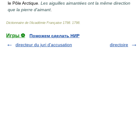
le Pôle Arctique.
Les aiguilles aimantées ont la même direction
que la pierre d'aimant
.
Dictionnaire de l'Académie Française 1798
.
1798
.
Игры ⚽
Поможем сделать НИР
directeur du juri d'accusation
directoire