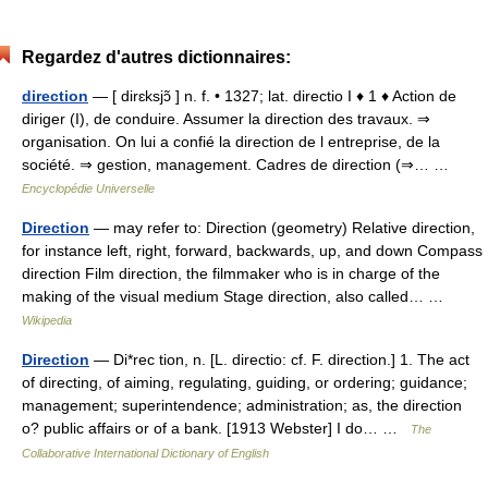
Regardez d'autres dictionnaires:
direction
— [ dirɛksjɔ̃ ] n. f. • 1327; lat. directio I ♦ 1 ♦ Action de
diriger (I), de conduire. Assumer la direction des travaux. ⇒
organisation. On lui a confié la direction de l entreprise, de la
société. ⇒ gestion, management. Cadres de direction (⇒… …
Encyclopédie Universelle
Direction
— may refer to: Direction (geometry) Relative direction,
for instance left, right, forward, backwards, up, and down Compass
direction Film direction, the filmmaker who is in charge of the
making of the visual medium Stage direction, also called… …
Wikipedia
Direction
— Di*rec tion, n. [L. directio: cf. F. direction.] 1. The act
of directing, of aiming, regulating, guiding, or ordering; guidance;
management; superintendence; administration; as, the direction
o? public affairs or of a bank. [1913 Webster] I do… …
The
Collaborative International Dictionary of English